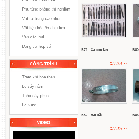
Phụ tùng phòng thí nghiệm
Vật tư trung cao nhôm
Vật liệu bảo ôn chịu lửa
Van các loại
Động cơ hộp số
B79 - Cá con lăn
B80
CÔNG TRÌNH
Chi tiết
>>
Trạm khí hóa than
Lò sấy nằm
Tháp sấy phun
Lò nung
B82 - Đai bắt
B83
VIDEO
Chi tiết
>>