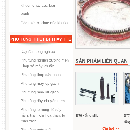
Khuôn chày các loại
Vanh
Các thiết bị khác của khuôn
PHỤ TÙNG THIẾT BỊ THAY THẾ
Dây đai công nghiêp
Phụ tùng nghiền xương men
SẢN PHẨM LIÊN QUAN
- hộp số máy khuấy
Phụ tùng tháp sấy phun
Phụ tùng máy ép gạch
Phụ tùng máy lật gạch
Phụ tùng dây chuyền men
Phụ tùng lò nung, lò sấy
nằm, trạm khí hóa than, lò
B76 - Ống silic
B77
than xích
răn
Chi tiết
>>
Phụ tùng máy mài