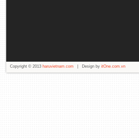
Copyright © 2013
haruvietnam.com
| Design by
itOne.com.vn