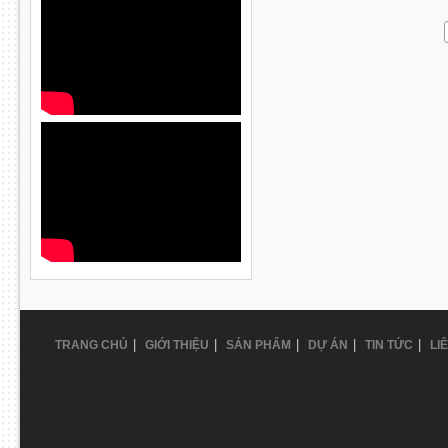
|
|
|
|
|
TRANG CHỦ
GIỚI THIỆU
SẢN PHẨM
DỰ ÁN
TIN TỨC
LI