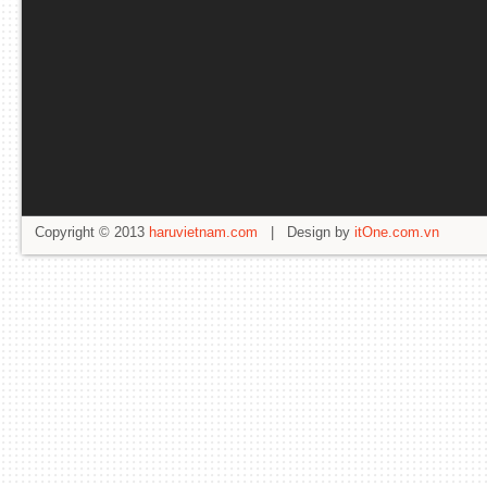
Copyright © 2013
haruvietnam.com
| Design by
itOne.com.vn