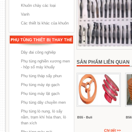
Khuôn chày các loại
Vanh
Các thiết bị khác của khuôn
PHỤ TÙNG THIẾT BỊ THAY THẾ
Dây đai công nghiêp
Phụ tùng nghiền xương men
SẢN PHẨM LIÊN QUAN
- hộp số máy khuấy
Phụ tùng tháp sấy phun
Phụ tùng máy ép gạch
Phụ tùng máy lật gạch
Phụ tùng dây chuyền men
Phụ tùng lò nung, lò sấy
nằm, trạm khí hóa than, lò
B55 - Buli
B56 
than xích
Chi tiết
>>
Phụ tùng máy mài