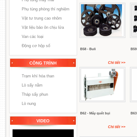
Phụ tùng phòng thí nghiệm
Vật tư trung cao nhôm
Vật liệu bảo ôn chịu lửa
Van các loại
Động cơ hộp số
B58 - Buli
B59
CÔNG TRÌNH
Chi tiết
>>
Trạm khí hóa than
Lò sấy nằm
Tháp sấy phun
Lò nung
B62 - Máy quét bụi
B63
VIDEO
Chi tiết
>>