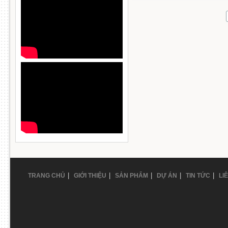
|
|
|
|
|
TRANG CHỦ
GIỚI THIỆU
SẢN PHẨM
DỰ ÁN
TIN TỨC
LI