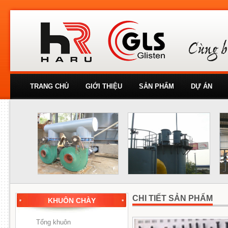
TRANG CHỦ
GIỚI THIỆU
SẢN PHẨM
DỰ ÁN
CHI TIẾT SẢN PHẨM
KHUÔN CHÀY
Tổng khuôn