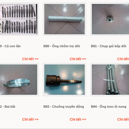
9 - Cá con lăn
B80 - Ống nhôm trợ đốt
B81 - Chụp gió bép đốt
Chi tiết
>>
Chi tiết
>>
Chi tiết
2 - Đai bắt
B83 - Chuông truyền động
B84 - Ống inoc lò nung
Chi tiết
>>
Chi tiết
>>
Chi tiết