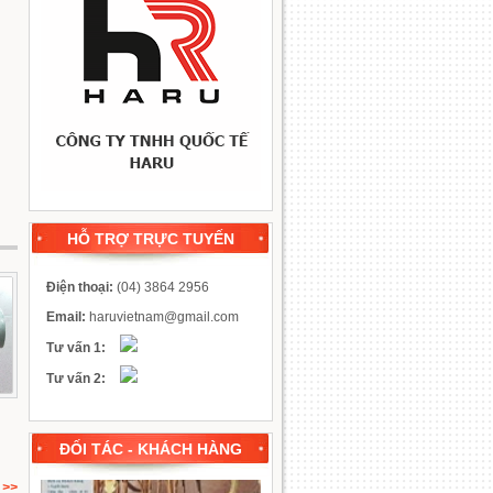
HỖ TRỢ TRỰC TUYẾN
Điện thoại
:
(04) 3864 2956
Email
:
haruvietnam@gmail.com
Tư vấn 1
:
Tư vấn 2
:
ĐỐI TÁC - KHÁCH HÀNG
>>