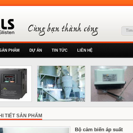
SẢN PHẨM
DỰ ÁN
TIN TỨC
LIÊN HỆ
HI TIẾT SẢN PHẨM
Bộ cảm biến áp suất