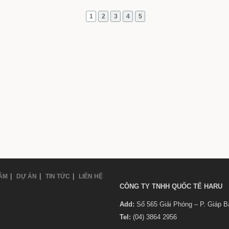
|
|
|
ẨM
DỰ ÁN
TIN TỨC
LIÊN HỆ
CÔNG TY TNHH QUỐC TẾ HARU
Add:
Số 565 Giải Phóng – P. Giáp B
Tel:
(04) 3864 2956