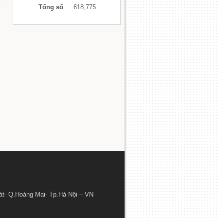
Tổng số
618,775
át- Q.Hoàng Mai- Tp.Hà Nội – VN