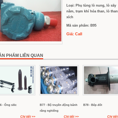
Loại
:
Phụ tùng lò nung, lò sấy
nằm, trạm khí hóa than, lò than
xích
Mã sản phẩm
:
B95
Giá
:
Call
ẢN PHẨM LIÊN QUAN
6 - Ống silic
B77 - Bộ truyền động bánh
B78 - Bép đốt
răng nghiêng
Chi tiết
>>
Chi tiết
>>
Chi tiết