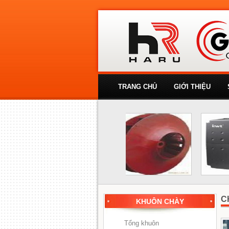
TRANG CHỦ
GIỚI THIỆU
C
KHUÔN CHÀY
Tổng khuôn