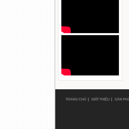
|
|
TRANG CHỦ
GIỚI THIỆU
SẢN PH