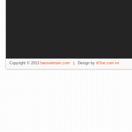
Copyright © 2013
haruvietnam.com
| Design by
itOne.com.vn