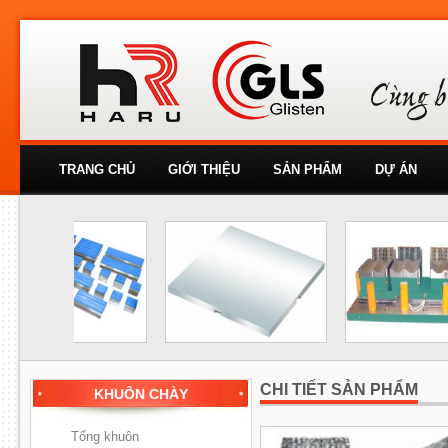
TRANG CHỦ
GIỚI THIỆU
SẢN PHẨM
DỰ ÁN
CHI TIẾT SẢN PHẨM
KHUÔN CHÀY
Tổng khuôn