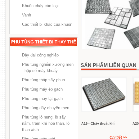
Khuôn chày các loại
Vanh
Các thiết bị khác của khuôn
PHỤ TÙNG THIẾT BỊ THAY THẾ
Dây đai công nghiêp
Phụ tùng nghiền xương men
SẢN PHẨM LIÊN QUAN
- hộp số máy khuấy
Phụ tùng tháp sấy phun
Phụ tùng máy ép gạch
Phụ tùng máy lật gạch
Phụ tùng dây chuyền men
Phụ tùng lò nung, lò sấy
nằm, trạm khí hóa than, lò
A19 - Chày thoát khí
A20
than xích
Chi tiết
>>
Phụ tùng máy mài