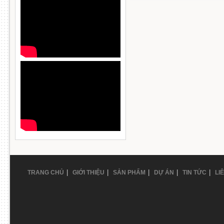
|
|
|
|
|
TRANG CHỦ
GIỚI THIỆU
SẢN PHẨM
DỰ ÁN
TIN TỨC
LI