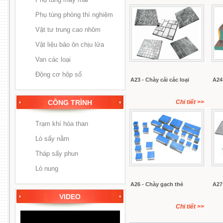
Phụ tùng phòng thí nghiệm
Vật tư trung cao nhôm
Vật liệu bảo ôn chịu lửa
Van các loại
Động cơ hộp số
A23 - Chày cái các loại
A24
CÔNG TRÌNH
Chi tiết
>>
Trạm khí hóa than
Lò sấy nằm
Tháp sấy phun
Lò nung
A26 - Chày gạch thẻ
A27 
VIDEO
Chi tiết
>>